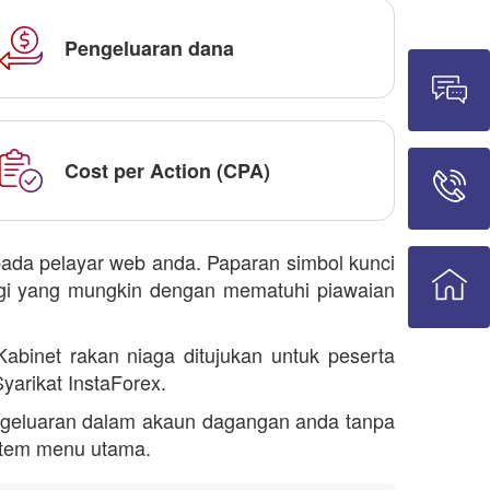
Pengeluaran dana
Cost per Action (CPA)
pada pelayar web anda. Paparan simbol kunci
nggi yang mungkin dengan mematuhi piawaian
Kabinet rakan niaga ditujukan untuk peserta
arikat InstaForex.
engeluaran dalam akaun dagangan anda tanpa
item menu utama.