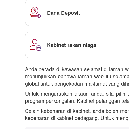
Dana Deposit
Kabinet rakan niaga
Anda berada di kawasan selamat di laman we
menunjukkan bahawa laman web itu selamat 
global untuk pengekodan maklumat yang diha
Untuk menguruskan akaun anda, sila pilih s
program perkongsian. Kabinet pelanggan tel
Selain kebenaran di kabinet, anda boleh m
kebenaran di kabinet pedagang. Untuk meng