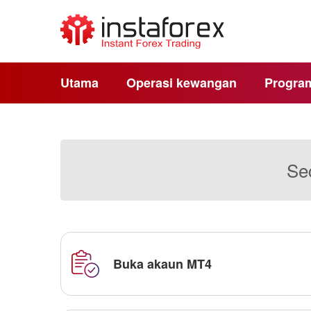
Utama
Operasi kewangan
Program
Sec
Buka akaun MT4