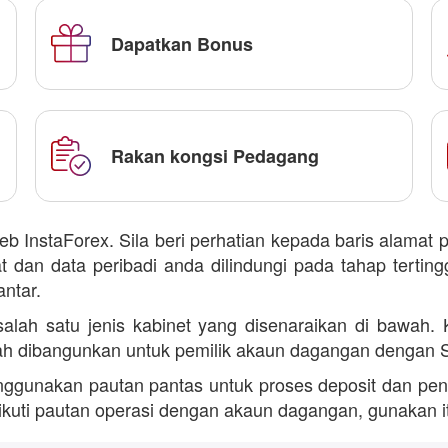
Dapatkan Bonus
Rakan kongsi Pedagang
b InstaForex. Sila beri perhatian kepada baris alamat 
dan data peribadi anda dilindungi pada tahap terti
ntar.
alah satu jenis kabinet yang disenaraikan di bawah. 
ah dibangunkan untuk pemilik akaun dagangan dengan Sy
enggunakan pautan pantas untuk proses deposit dan p
ikuti pautan operasi dengan akaun dagangan, gunakan 